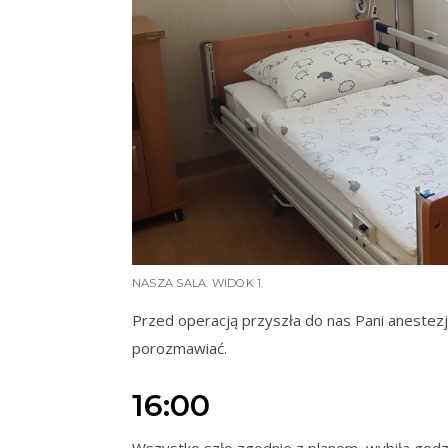
NASZA SALA. WIDOK 1.
Przed operacją przyszła do nas Pani anestezjo
porozmawiać.
16:00
Wszystko szło zgodnie z planem, wybiła godzin