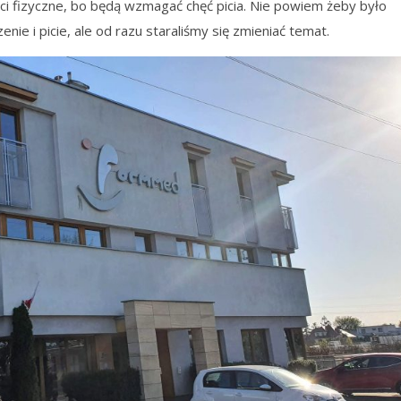
i fizyczne, bo będą wzmagać chęć picia. Nie powiem żeby było
enie i picie, ale od razu staraliśmy się zmieniać temat.