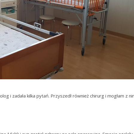
log i zadała kilka pytań. Przyszedł również chirurg i mogłam z n
a 16:00 i syn został zabrany na salę operacyjną. Emocje szalały.