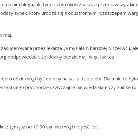
s
na moim blogu, ale tym razem okoliczności, a przede wszystkim
młodszy synek, który urodził się z obustronnym rozszczepem warg
: maj.
zasugerowana przez lekarza. Ja myślałam bardziej o czerwcu, al
rurg podpowiedział, że idealny będzie maj, więc tak też
jeden rodzic mógł być obecny na sali z dzieckiem. Dla mnie to było
wszystkiego podchodzę i zwyczajnie nie wiedziałam czy zniosę to
 z tym już od 10:00 syn nie mógł nic jeść i pić.